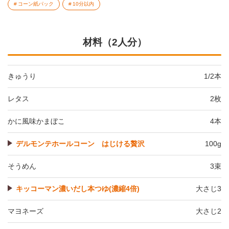
コーン紙パック
10分以内
材料（2人分）
きゅうり
1/2本
レタス
2枚
かに風味かまぼこ
4本
デルモンテホールコーン はじける贅沢
100g
そうめん
3束
キッコーマン濃いだし本つゆ(濃縮4倍)
大さじ3
マヨネーズ
大さじ2