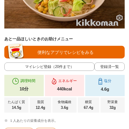
あと一品ほしいときのお助けメニュー
便利なアプリでレシピをみる
マイレシピ登録（20件まで）
登録済一覧
調理時間
エネルギー
塩分
10分
440kcal
4.6g
たんぱく質
脂質
食物繊維
糖質
野菜量
14.5g
12.4g
3.6g
67.4g
32g
※
１人あたりの栄養成分を表示。