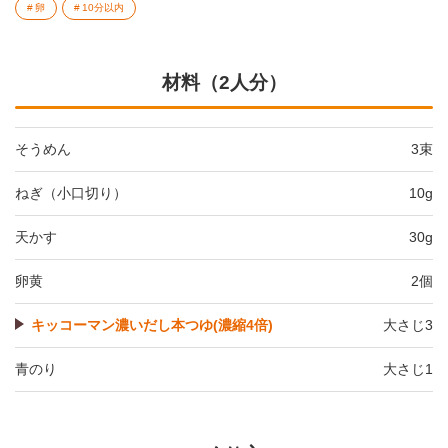
卵
10分以内
材料（2人分）
そうめん
3束
ねぎ（小口切り）
10g
天かす
30g
卵黄
2個
キッコーマン濃いだし本つゆ(濃縮4倍)
大さじ3
青のり
大さじ1