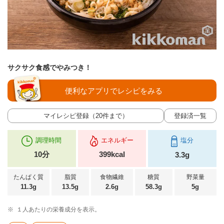
サクサク食感でやみつき！
便利なアプリでレシピをみる
マイレシピ登録（20件まで）
登録済一覧
調理時間
エネルギー
塩分
10分
399kcal
3.3g
たんぱく質
脂質
食物繊維
糖質
野菜量
11.3g
13.5g
2.6g
58.3g
5g
※
１人あたりの栄養成分を表示。