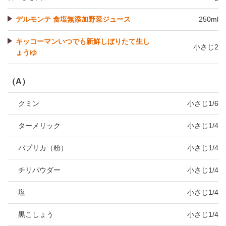
デルモンテ 食塩無添加野菜ジュース
250ml
キッコーマンいつでも新鮮しぼりたて生し
小さじ2
ょうゆ
（A）
クミン
小さじ1/6
ターメリック
小さじ1/4
パプリカ（粉）
小さじ1/4
チリパウダー
小さじ1/4
塩
小さじ1/4
黒こしょう
小さじ1/4