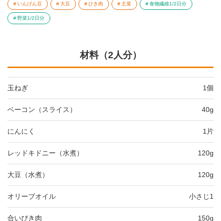
いんげん豆
大豆
ひき肉
主菜
食物繊維1/2日分
野菜1/2日分
材料（2人分）
玉ねぎ
1個
ベーコン（スライス）
40g
にんにく
1片
レッドキドニー（水煮）
120g
大豆（水煮）
120g
オリーブオイル
小さじ1
合いびき肉
150g