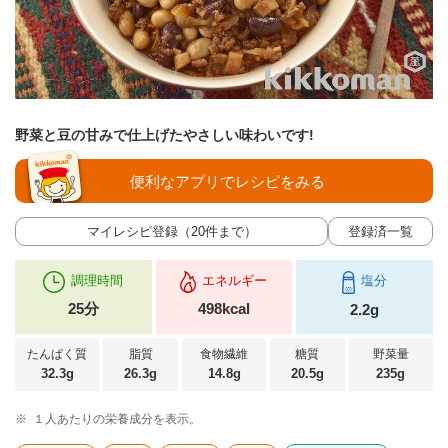
野菜と豆の甘みで仕上げたやさしい味わいです!
便利なアプリでレシピをみる
マイレシピ登録（20件まで）
登録済一覧
調理時間
エネルギー
塩分
25分
498kcal
2.2g
たんぱく質
脂質
食物繊維
糖質
野菜量
32.3g
26.3g
14.8g
20.5g
235g
※
１人あたりの栄養成分を表示。