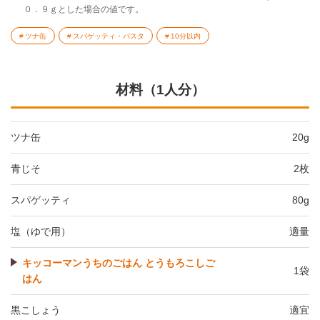
０．９ｇとした場合の値です。
ツナ缶
スパゲッティ・パスタ
10分以内
材料（1人分）
ツナ缶
20g
青じそ
2枚
スパゲッティ
80g
塩（ゆで用）
適量
キッコーマンうちのごはん とうもろこしご
1袋
はん
黒こしょう
適宜