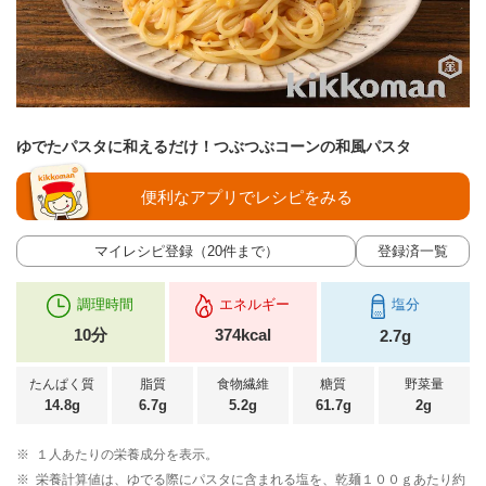
ゆでたパスタに和えるだけ！つぶつぶコーンの和風パスタ
便利なアプリでレシピをみる
マイレシピ登録（20件まで）
登録済一覧
調理時間
エネルギー
塩分
10分
374kcal
2.7g
たんぱく質
脂質
食物繊維
糖質
野菜量
14.8g
6.7g
5.2g
61.7g
2g
※
１人あたりの栄養成分を表示。
※
栄養計算値は、ゆでる際にパスタに含まれる塩を、乾麺１００ｇあたり約