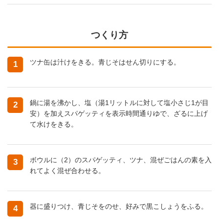
つくり方
ツナ缶は汁けをきる。青じそはせん切りにする。
1
鍋に湯を沸かし、塩（湯1リットルに対して塩小さじ1が目
2
安）を加えスパゲッティを表示時間通りゆで、ざるに上げ
て水けをきる。
ボウルに（2）のスパゲッティ、ツナ、混ぜごはんの素を入
3
れてよく混ぜ合わせる。
器に盛りつけ、青じそをのせ、好みで黒こしょうをふる。
4