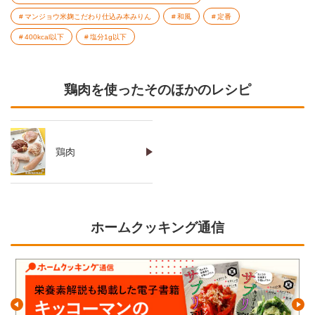
マンジョウ米麹こだわり仕込み本みりん
和風
定番
400kcal以下
塩分1g以下
鶏肉を使ったそのほかのレシピ
鶏肉
ホームクッキング通信