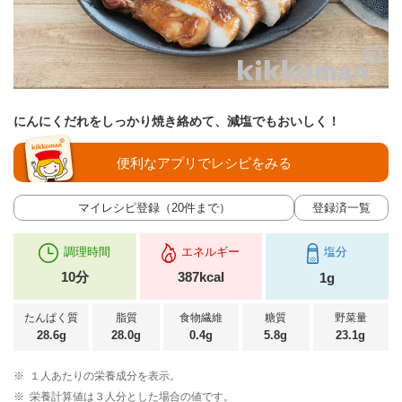
にんにくだれをしっかり焼き絡めて、減塩でもおいしく！
便利なアプリでレシピをみる
マイレシピ登録（20件まで）
登録済一覧
調理時間
エネルギー
塩分
10分
387kcal
1g
たんぱく質
脂質
食物繊維
糖質
野菜量
28.6g
28.0g
0.4g
5.8g
23.1g
※
１人あたりの栄養成分を表示。
※
栄養計算値は３人分とした場合の値です。