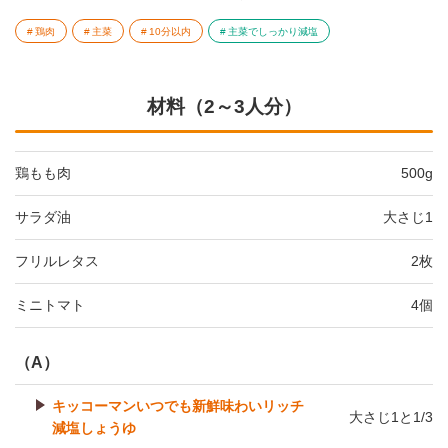
鶏肉
主菜
10分以内
主菜でしっかり減塩
材料（2～3人分）
鶏もも肉
500g
サラダ油
大さじ1
フリルレタス
2枚
ミニトマト
4個
（A）
キッコーマンいつでも新鮮味わいリッチ
大さじ1と1/3
減塩しょうゆ