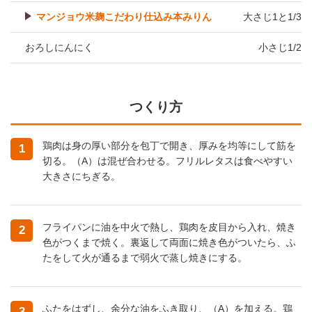
マンジョウ米麹こだわり仕込み本みりん
大さじ1と1/3
おろしにんにく
小さじ1/2
つくり方
鶏肉は身の厚い部分を包丁で開き、厚みを均等にして筋を
1
切る。（A）は混ぜ合わせる。フリルレタスは食べやすい
大きさにちぎる。
フライパンに油を中火で熱し、鶏肉を皮目から入れ、焼き
2
色がつくまで焼く。裏返して両面に焼き色がついたら、ふ
たをして火が通るまで弱火で蒸し焼きにする。
ふたをはずし、余分な油をふき取り、（A）を加える。鶏
3