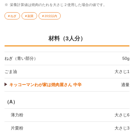
※
栄養計算値は焼肉のたれを大さじ２使用した場合の値です。
ねぎ
副菜
20分以内
材料（3人分）
ねぎ（青い部分）
50g
ごま油
大さじ1
キッコーマンわが家は焼肉屋さん 中辛
適量
（A）
薄力粉
大さじ6
片栗粉
大さじ3