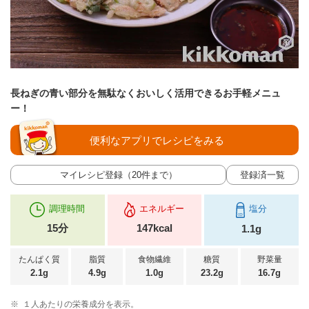
長ねぎの青い部分を無駄なくおいしく活用できるお手軽メニュ
ー！
便利なアプリでレシピをみる
マイレシピ登録（20件まで）
登録済一覧
調理時間
エネルギー
塩分
15分
147kcal
1.1g
たんぱく質
脂質
食物繊維
糖質
野菜量
2.1g
4.9g
1.0g
23.2g
16.7g
※
１人あたりの栄養成分を表示。