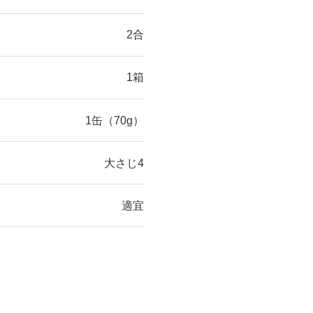
2合
1箱
1缶（70g）
大さじ4
適宜