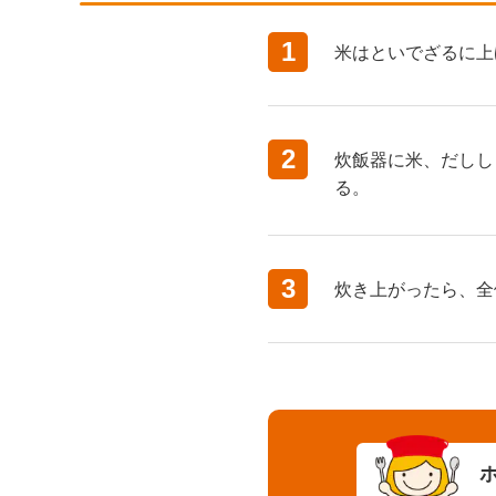
1
米はといでざるに上
2
炊飯器に米、だしし
る。
3
炊き上がったら、全