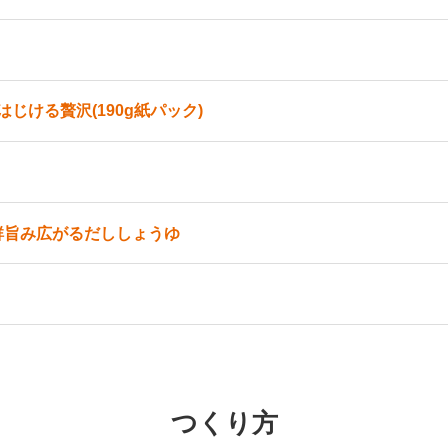
はじける贅沢(190g紙パック)
鮮旨み広がるだししょうゆ
つくり方