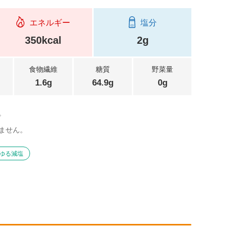
エネルギー
塩分
350kcal
2g
食物繊維
糖質
野菜量
1.6g
64.9g
0g
。
ません。
ゆる減塩