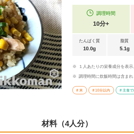
調理時間
10分+
たんぱく質
脂質
10.0g
5.1g
※
１人あたりの栄養成分を表示
※
調理時間に炊飯時間は含まれ
米
10分以内
主食で
材料（4人分）