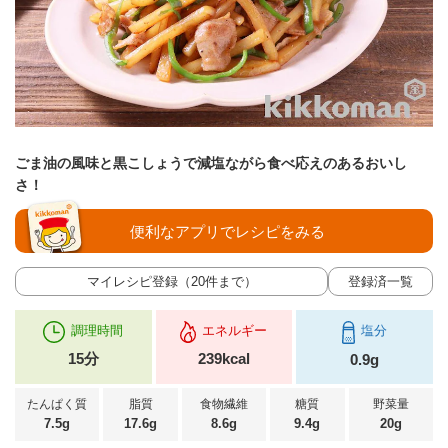
ごま油の風味と黒こしょうで減塩ながら食べ応えのあるおいし
さ！
便利なアプリでレシピをみる
マイレシピ登録（20件まで）
登録済一覧
調理時間
エネルギー
塩分
15分
239kcal
0.9g
たんぱく質
脂質
食物繊維
糖質
野菜量
7.5g
17.6g
8.6g
9.4g
20g