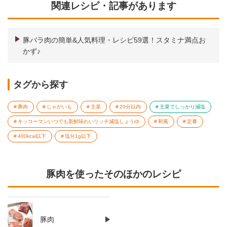
関連レシピ・記事があります
豚バラ肉の簡単&人気料理・レシピ59選！スタミナ満点お
かず♪
タグから探す
豚肉
じゃがいも
主菜
20分以内
主菜でしっかり減塩
キッコーマンいつでも新鮮味わいリッチ減塩しょうゆ
和風
定番
400kcal以下
塩分1g以下
豚肉を使ったそのほかのレシピ
豚肉