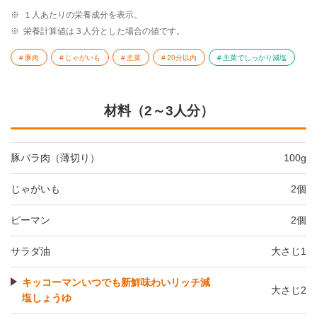
※
１人あたりの栄養成分を表示。
※
栄養計算値は３人分とした場合の値です。
豚肉
じゃがいも
主菜
20分以内
主菜でしっかり減塩
材料（2～3人分）
豚バラ肉（薄切り）
100g
じゃがいも
2個
ピーマン
2個
サラダ油
大さじ1
キッコーマンいつでも新鮮味わいリッチ減
大さじ2
塩しょうゆ