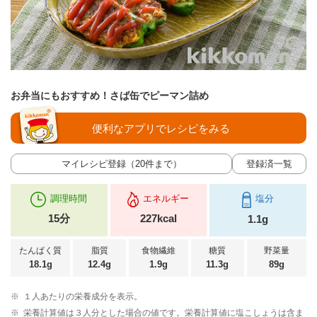
お弁当にもおすすめ！さば缶でピーマン詰め
便利なアプリでレシピをみる
マイレシピ登録（20件まで）
登録済一覧
調理時間
エネルギー
塩分
15分
227kcal
1.1g
たんぱく質
脂質
食物繊維
糖質
野菜量
18.1g
12.4g
1.9g
11.3g
89g
※
１人あたりの栄養成分を表示。
※
栄養計算値は３人分とした場合の値です。栄養計算値に塩こしょうは含ま