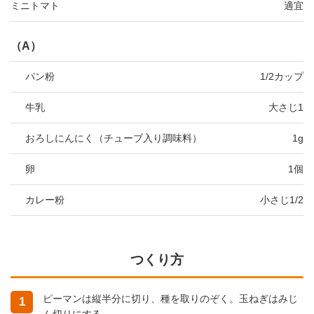
ミニトマト
適宜
（A）
パン粉
1/2カップ
牛乳
大さじ1
おろしにんにく（チューブ入り調味料）
1g
卵
1個
カレー粉
小さじ1/2
つくり方
ピーマンは縦半分に切り、種を取りのぞく。玉ねぎはみじ
1
ん切りにする。