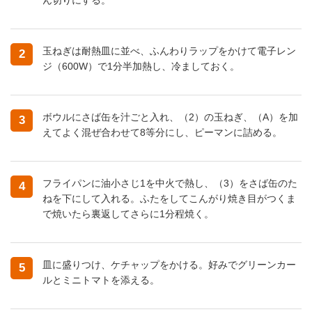
玉ねぎは耐熱皿に並べ、ふんわりラップをかけて電子レン
2
ジ（600W）で1分半加熱し、冷ましておく。
ボウルにさば缶を汁ごと入れ、（2）の玉ねぎ、（A）を加
3
えてよく混ぜ合わせて8等分にし、ピーマンに詰める。
フライパンに油小さじ1を中火で熱し、（3）をさば缶のた
4
ねを下にして入れる。ふたをしてこんがり焼き目がつくま
で焼いたら裏返してさらに1分程焼く。
皿に盛りつけ、ケチャップをかける。好みでグリーンカー
5
ルとミニトマトを添える。