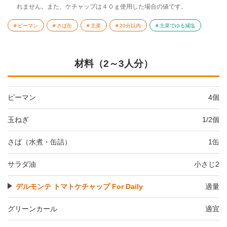
れません。また、ケチャップは４０ｇ使用した場合の値です。
ピーマン
さば缶
主菜
20分以内
主菜でゆる減塩
材料（2～3人分）
ピーマン
4個
玉ねぎ
1/2個
さば（水煮・缶詰）
1缶
サラダ油
小さじ2
デルモンテ トマトケチャップ For Daily
適量
グリーンカール
適宜