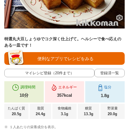
特選丸大豆しょうゆでコク深く仕上げて。ヘルシーで食べ応えの
ある一皿です！
便利なアプリでレシピをみる
マイレシピ登録（20件まで）
登録済一覧
調理時間
エネルギー
塩分
10分
357kcal
1.8g
たんぱく質
脂質
食物繊維
糖質
野菜量
20.5g
24.4g
3.1g
13.3g
20.0g
※
１人あたりの栄養成分を表示。