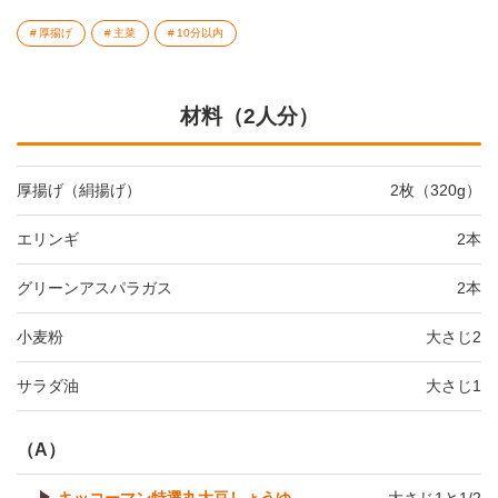
厚揚げ
主菜
10分以内
材料（2人分）
厚揚げ（絹揚げ）
2枚（320g）
エリンギ
2本
グリーンアスパラガス
2本
小麦粉
大さじ2
サラダ油
大さじ1
（A）