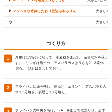
キッコーマン特選丸大豆しょうゆ
大さじ1と1/2
マンジョウ米麹こだわり仕込み本みりん
大さじ1
水
大さじ1
つくり方
厚揚げは3等分に切って、小麦粉をまぶし、余分な粉を落と
1
す。エリンギは縦半分、アスパラガスは長さを2～3等分に
切る。（A）は合わせておく。
フライパンに油を熱し、厚揚げ、エリンギ、アスパラを入
2
れて2分焼き、裏返して1分焼く。
フライパンの中央をあけ、（A）を加えて煮立たせ、全体
3