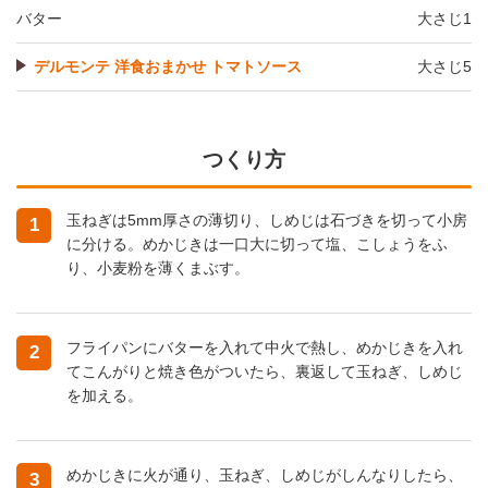
バター
大さじ1
デルモンテ 洋食おまかせ トマトソース
大さじ5
つくり方
玉ねぎは5mm厚さの薄切り、しめじは石づきを切って小房
1
に分ける。めかじきは一口大に切って塩、こしょうをふ
り、小麦粉を薄くまぶす。
フライパンにバターを入れて中火で熱し、めかじきを入れ
2
てこんがりと焼き色がついたら、裏返して玉ねぎ、しめじ
を加える。
めかじきに火が通り、玉ねぎ、しめじがしんなりしたら、
3