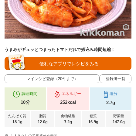
うまみがギュッとつまったトマトだれで煮込み時間短縮！
便利なアプリでレシピをみる
マイレシピ登録（20件まで）
登録済一覧
調理時間
エネルギー
塩分
10分
252kcal
2.7g
たんぱく質
脂質
食物繊維
糖質
野菜量
18.1g
12.0g
3.2g
16.9g
147.0g
※
１人あたりの栄養成分を表示。