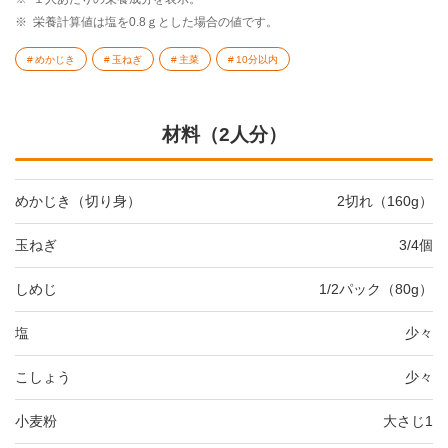
※
栄養計算値は塩を0.8ｇとした場合の値です。
めかじき
玉ねぎ
主菜
10分以内
材料（2人分）
めかじき（切り身）
2切れ（160g）
玉ねぎ
3/4個
しめじ
1/2パック（80g）
塩
少々
こしょう
少々
小麦粉
大さじ1