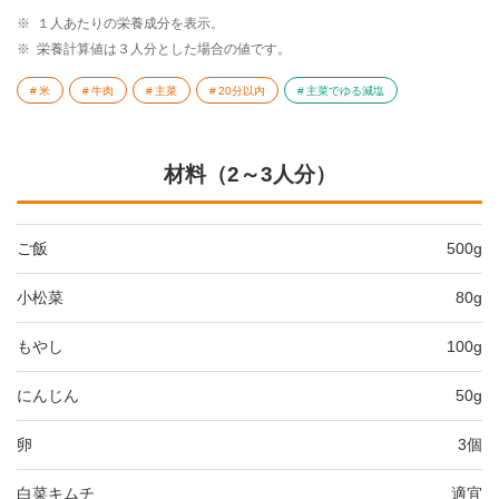
※
１人あたりの栄養成分を表示。
※
栄養計算値は３人分とした場合の値です。
米
牛肉
主菜
20分以内
主菜でゆる減塩
材料（2～3人分）
ご飯
500g
小松菜
80g
もやし
100g
にんじん
50g
卵
3個
白菜キムチ
適宜