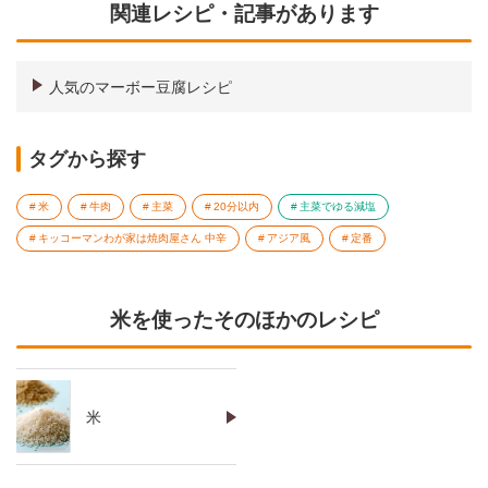
関連レシピ・記事があります
人気のマーボー豆腐レシピ
タグから探す
米
牛肉
主菜
20分以内
主菜でゆる減塩
キッコーマンわが家は焼肉屋さん 中辛
アジア風
定番
米を使ったそのほかのレシピ
米