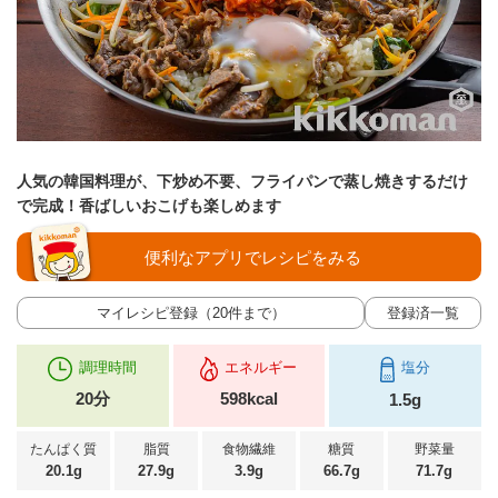
人気の韓国料理が、下炒め不要、フライパンで蒸し焼きするだけ
で完成！香ばしいおこげも楽しめます
便利なアプリでレシピをみる
マイレシピ登録（20件まで）
登録済一覧
調理時間
エネルギー
塩分
20分
598kcal
1.5g
たんぱく質
脂質
食物繊維
糖質
野菜量
20.1g
27.9g
3.9g
66.7g
71.7g