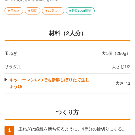
玉ねぎ
副菜
10分以内
野菜100g副菜
材料（2人分）
玉ねぎ
大1個（250g）
サラダ油
大さじ1/2
キッコーマンいつでも新鮮しぼりたて生し
大さじ1
ょうゆ
つくり方
玉ねぎは繊維を断ち切るように、4等分の輪切りにする。
1