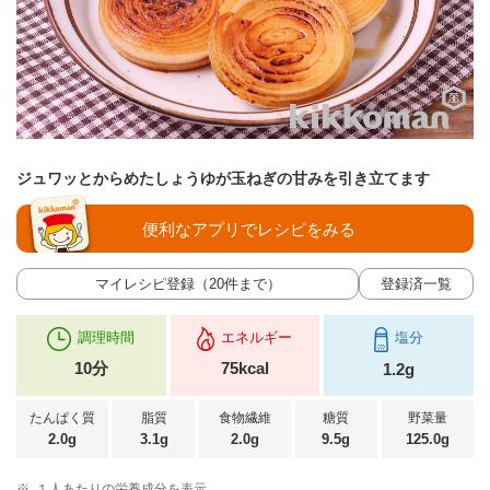
ジュワッとからめたしょうゆが玉ねぎの甘みを引き立てます
便利なアプリでレシピをみる
マイレシピ登録（20件まで）
登録済一覧
調理時間
エネルギー
塩分
10分
75kcal
1.2g
たんぱく質
脂質
食物繊維
糖質
野菜量
2.0g
3.1g
2.0g
9.5g
125.0g
※
１人あたりの栄養成分を表示。