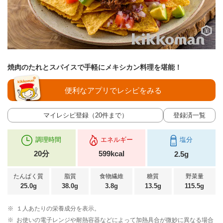
焼肉のたれとスパイスで手軽にメキシカン料理を堪能！
便利なアプリでレシピをみる
マイレシピ登録（20件まで）
登録済一覧
調理時間
エネルギー
塩分
20分
599kcal
2.5g
たんぱく質
脂質
食物繊維
糖質
野菜量
25.0g
38.0g
3.8g
13.5g
115.5g
※
１人あたりの栄養成分を表示。
※
お使いの電子レンジや耐熱容器などによって加熱具合が微妙に異なる場合