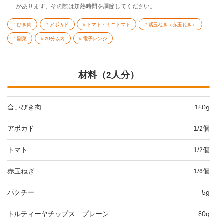
があります。その際は加熱時間を調節してください。
ひき肉
アボカド
トマト・ミニトマト
紫玉ねぎ（赤玉ねぎ）
副菜
20分以内
電子レンジ
材料（2人分）
合いびき肉
150g
アボカド
1/2個
トマト
1/2個
赤玉ねぎ
1/8個
パクチー
5g
トルティーヤチップス プレーン
80g