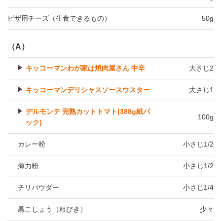
ピザ用チーズ（生食できるもの）
50g
（A）
キッコーマンわが家は焼肉屋さん 中辛
大さじ2
キッコーマンデリシャスソースウスター
大さじ1
デルモンテ 完熟カットトマト(388g紙パ
100g
ック)
カレー粉
小さじ1/2
薄力粉
小さじ1/2
チリパウダー
小さじ1/4
黒こしょう（粗びき）
少々