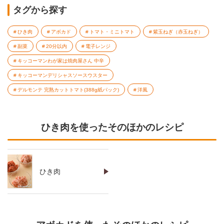
タグから探す
ひき肉
アボカド
トマト・ミニトマト
紫玉ねぎ（赤玉ねぎ）
副菜
20分以内
電子レンジ
キッコーマンわが家は焼肉屋さん 中辛
キッコーマンデリシャスソースウスター
デルモンテ 完熟カットトマト(388g紙パック)
洋風
ひき肉を使ったそのほかのレシピ
ひき肉