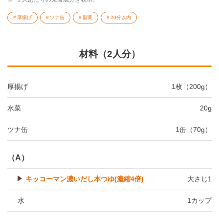
厚揚げ
ツナ缶
副菜
20分以内
材料（2人分）
厚揚げ
1枚（200g）
水菜
20g
ツナ缶
1缶（70g）
（A）
キッコーマン濃いだし本つゆ(濃縮4倍)
大さじ1
水
1カップ