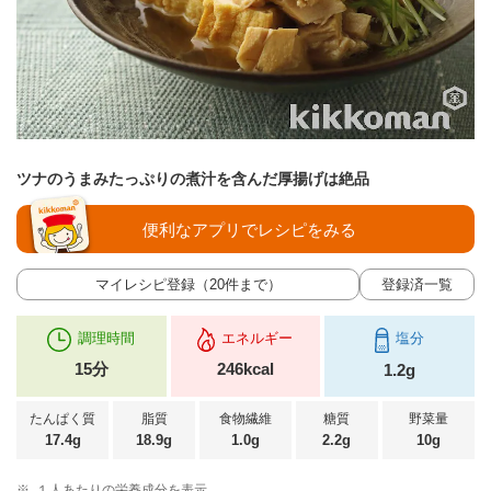
ツナのうまみたっぷりの煮汁を含んだ厚揚げは絶品
便利なアプリでレシピをみる
マイレシピ登録（20件まで）
登録済一覧
調理時間
エネルギー
塩分
15分
246kcal
1.2g
たんぱく質
脂質
食物繊維
糖質
野菜量
17.4g
18.9g
1.0g
2.2g
10g
※
１人あたりの栄養成分を表示。