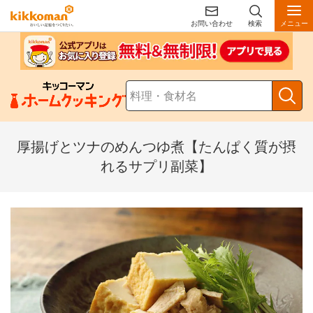
お問い合わせ
検索
メニュー
厚揚げとツナのめんつゆ煮【たんぱく質が摂
れるサプリ副菜】