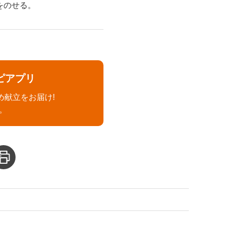
をのせる。
ピアプリ
め献立をお届け!
。