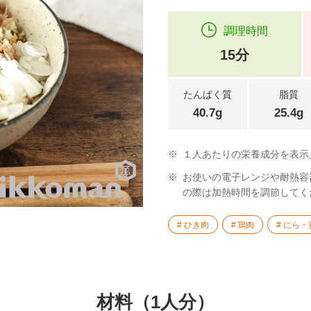
調理時間
15分
たんぱく質
脂質
40.7g
25.4g
※
１人あたりの栄養成分を表示
※
お使いの電子レンジや耐熱容
の際は加熱時間を調節してく
ひき肉
鶏肉
にら・
材料（1人分）