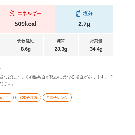
エネルギー
塩分
509kcal
2.7g
食物繊維
糖質
野菜量
8.6g
28.3g
34.4g
。
器などによって加熱具合が微妙に異なる場合があります。そ
ださい。
黄にら
20分以内
電子レンジ