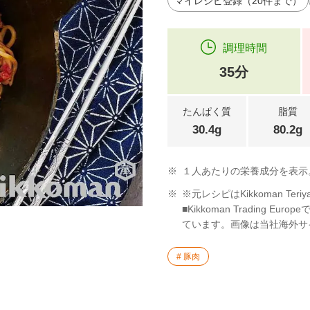
マイレシピ登録（20件まで）
調理時間
35分
たんぱく質
脂質
30.4g
80.2g
※
１人あたりの栄養成分を表示
※
※元レシピはKikkoman Teriya
■Kikkoman Trading
ています。画像は当社海外サ
豚肉