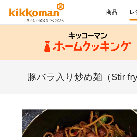
商品
レ
豚バラ入り炒め麺（Stir fry