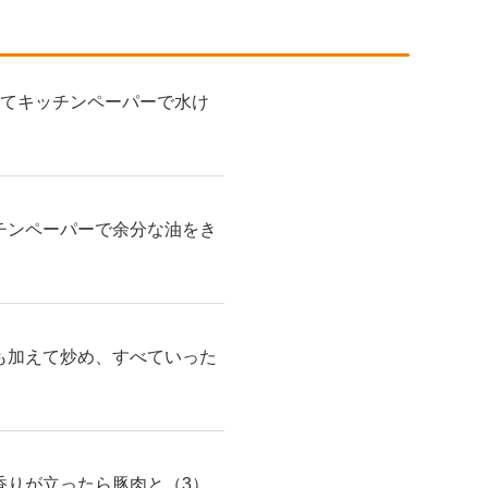
してキッチンペーパーで水け
チンペーパーで余分な油をき
も加えて炒め、すべていった
香りが立ったら豚肉と（3）