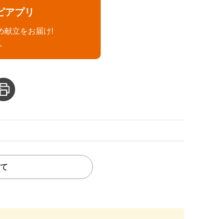
ピアプリ
め献立をお届け!
。
て