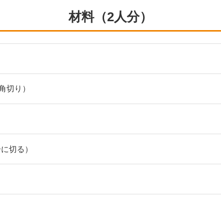
材料（2人分）
m角切り）
分に切る）