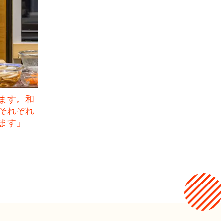
ます。和
それぞれ
ます」