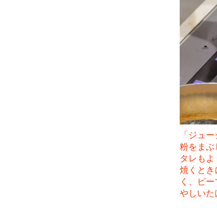
「ジュー
粉をまぶ
タレもよ
焼くとき
く、ピー
やしいた