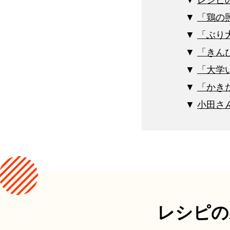
レシピ
「鶏の
「ぶり
「きん
「大学
「かき
小田さ
レシピの