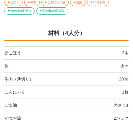
ごぼう
牛肉
こんにゃく類
副菜
20分以内
食物繊維不足分
栄養素2項目副菜
材料（4人分）
新ごぼう
2本
酢
少々
牛肉（薄切り）
200g
こんにゃく
1枚
ごま油
大さじ1
かつお節
2パック