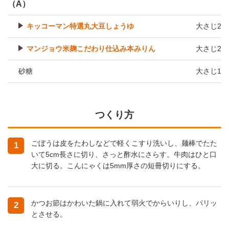
（A）
キッコーマン特選丸大豆しょうゆ
大さじ2
マンジョウ米麹こだわり仕込み本みりん
大さじ2
砂糖
大さじ1
つくり方
ごぼうは皮をたわしなどで軽くこすり洗いし、麺棒でたた
1
いて5cm長さに切り、さっと酢水にさらす。牛肉はひと口
大に切る。こんにゃくは5mm厚さの短冊切りにする。
かつお節はかわいた鍋に入れて弱火でからいりし、パリッ
2
とさせる。