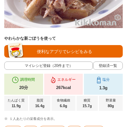
やわらかな新ごぼうを使って
便利なアプリでレシピをみる
マイレシピ登録（20件まで）
登録済一覧
調理時間
エネルギー
塩分
20分
267kcal
1.3g
たんぱく質
脂質
食物繊維
糖質
野菜量
11.9g
16.4g
6.0g
15.7g
80g
※
１人あたりの栄養成分を表示。