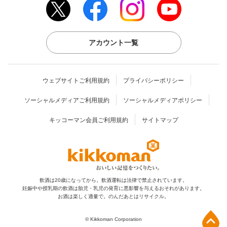
アカウント一覧
ウェブサイトご利用規約
プライバシーポリシー
ソーシャルメディアご利用規約
ソーシャルメディアポリシー
キッコーマン会員ご利用規約
サイトマップ
飲酒は20歳になってから。飲酒運転は法律で禁止されています。
妊娠中や授乳期の飲酒は胎児・乳児の発育に
悪影響を与えるおそれがあります。
お酒は楽しく適量で。のんだあとはリサイクル。
上部へ
© Kikkoman Corporation