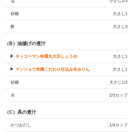
塩
小さじ2/3
砂糖
大さじ1
酢
大さじ3
（B）油揚げの煮汁
キッコーマン特選丸大豆しょうゆ
大さじ1
マンジョウ米麹こだわり仕込み本みりん
大さじ1
砂糖
大さじ1/2
水
2/3カップ
（C）具の煮汁
かつおだし
1/4カップ