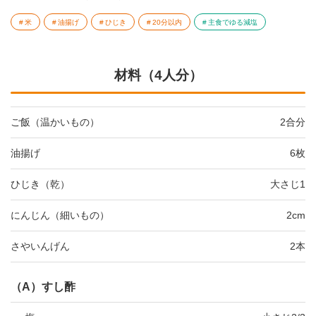
米
油揚げ
ひじき
20分以内
主食でゆる減塩
材料（4人分）
ご飯（温かいもの）
2合分
油揚げ
6枚
ひじき（乾）
大さじ1
にんじん（細いもの）
2cm
さやいんげん
2本
（A）すし酢