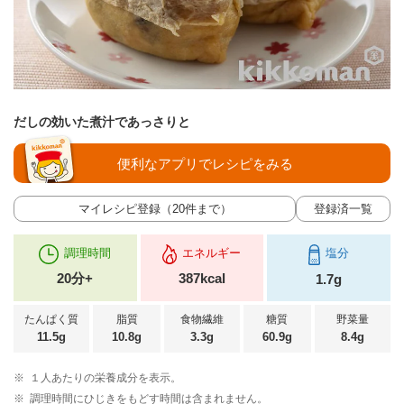
だしの効いた煮汁であっさりと
便利なアプリでレシピをみる
マイレシピ登録（20件まで）
登録済一覧
調理時間
エネルギー
塩分
20分+
387kcal
1.7g
たんぱく質
脂質
食物繊維
糖質
野菜量
11.5g
10.8g
3.3g
60.9g
8.4g
※
１人あたりの栄養成分を表示。
※
調理時間にひじきをもどす時間は含まれません。