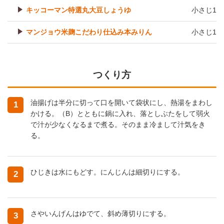
キッコーマン特選丸大豆しょうゆ
小さじ1
マンジョウ米麹こだわり仕込み本みりん
小さじ1
つくり方
油揚げは半分に切って口を開いて袋状にし、熱湯をまわし
1
かける。（B）とともに鍋に入れ、落としぶたをして弱火
で汁が少なくなるまで煮る。そのまま冷まして汁気をき
る。
ひじきは水にもどす。にんじんは細切りにする。
2
さやいんげんはゆでて、斜め薄切りにする。
3