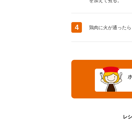
を加えて煮る。
4
鶏肉に火が通ったら
レ