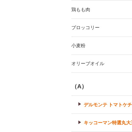
鶏もも肉
ブロッコリー
小麦粉
オリーブオイル
（A）
デルモンテ トマトケ
キッコーマン特選丸大