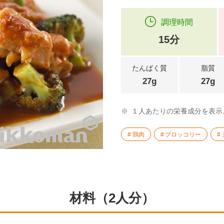
調理時間
15分
たんぱく質
脂質
27g
27g
※
１人あたりの栄養成分を表示
鶏肉
ブロッコリー
材料（2人分）