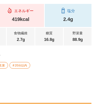
エネルギー
塩分
419kcal
2.4g
食物繊維
糖質
野菜量
2.7g
16.8g
88.9g
。
主菜
20分以内