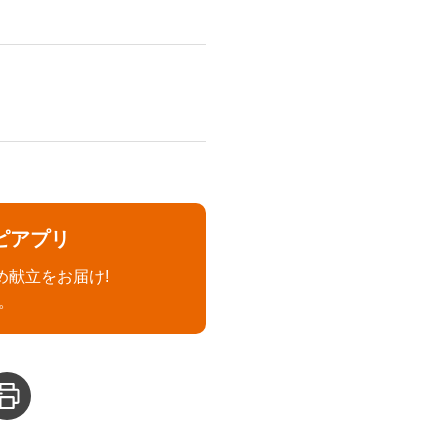
ピアプリ
め献立をお届け!
。