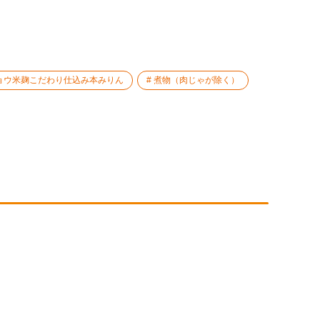
ョウ米麹こだわり仕込み本みりん
煮物（肉じゃが除く）