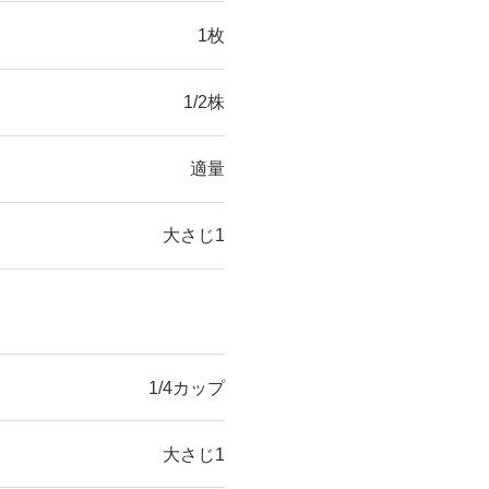
1枚
1/2株
適量
大さじ1
1/4カップ
大さじ1