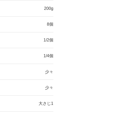
200g
8個
1/2個
1/4個
少々
少々
大さじ1