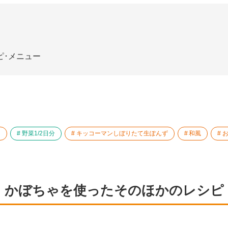
ピ･メニュー
内
野菜1/2日分
キッコーマンしぼりたて生ぽんず
和風
かぼちゃを使ったそのほかのレシピ