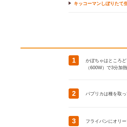
キッコーマンしぼりたて
1
かぼちゃはところど
（600W）で3分加
2
パプリカは種を取っ
3
フライパンにオリー