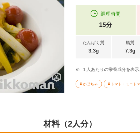
調理時間
15分
たんぱく質
脂質
3.3g
7.3g
※
１人あたりの栄養成分を表示
かぼちゃ
トマト・ミニト
材料（2人分）