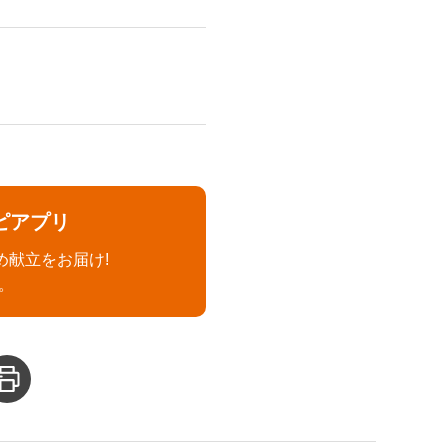
ピアプリ
め献立をお届け!
。