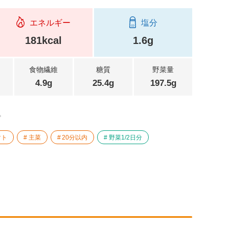
エネルギー
塩分
181kcal
1.6g
食物繊維
糖質
野菜量
4.9g
25.4g
197.5g
。
マト
主菜
20分以内
野菜1/2日分