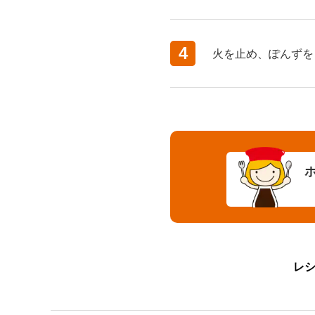
4
火を止め、ぽんずを
レ