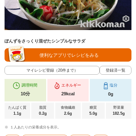
ぽんずをさっくり混ぜたシンプルなサラダ
便利なアプリでレシピをみる
マイレシピ登録（20件まで）
登録済一覧
調理時間
エネルギー
塩分
10分
29kcal
0g
たんぱく質
脂質
食物繊維
糖質
野菜量
1.1g
0.2g
2.6g
5.0g
182.5g
※
１人あたりの栄養成分を表示。