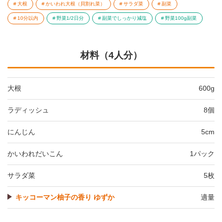
大根
かいわれ大根（貝割れ菜）
サラダ菜
副菜
10分以内
野菜1/2日分
副菜でしっかり減塩
野菜100g副菜
材料（4人分）
大根
600g
ラディッシュ
8個
にんじん
5cm
かいわれだいこん
1パック
サラダ菜
5枚
キッコーマン柚子の香り ゆずか
適量