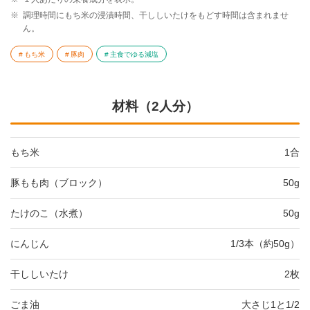
※
調理時間にもち米の浸漬時間、干ししいたけをもどす時間は含まれませ
ん。
もち米
豚肉
主食でゆる減塩
材料（2人分）
もち米
1合
豚もも肉（ブロック）
50g
たけのこ（水煮）
50g
にんじん
1/3本（約50g）
干ししいたけ
2枚
ごま油
大さじ1と1/2