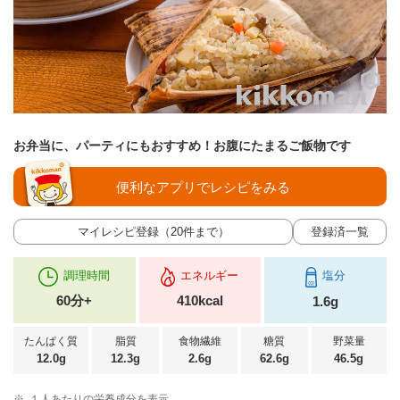
お弁当に、パーティにもおすすめ！お腹にたまるご飯物です
便利なアプリでレシピをみる
マイレシピ登録（20件まで）
登録済一覧
調理時間
エネルギー
塩分
60分+
410kcal
1.6g
たんぱく質
脂質
食物繊維
糖質
野菜量
12.0g
12.3g
2.6g
62.6g
46.5g
※
１人あたりの栄養成分を表示。