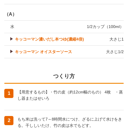
（A）
水
1/2カップ（100ml）
キッコーマン濃いだし本つゆ(濃縮4倍)
大さじ1
キッコーマン オイスターソース
大さじ1/2
つくり方
【用意するもの】・竹の皮（約12cm幅のもの） 4枚 ・蒸
1
し器またはせいろ
もち米は洗って7～8時間水につけ、ざるに上げて水けをき
2
る。干ししいたけ、竹の皮は水でもどす。