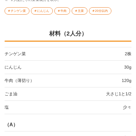
チンゲン菜
にんじん
牛肉
主菜
20分以内
材料（2人分）
チンゲン菜
2株
にんじん
30g
牛肉（薄切り）
120g
ごま油
大さじ1と1/2
塩
少々
（A）