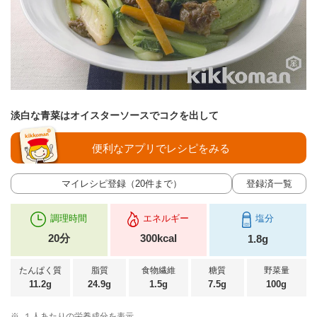
淡白な青菜はオイスターソースでコクを出して
便利なアプリでレシピをみる
マイレシピ登録（20件まで）
登録済一覧
調理時間
エネルギー
塩分
20分
300kcal
1.8g
たんぱく質
脂質
食物繊維
糖質
野菜量
11.2g
24.9g
1.5g
7.5g
100g
※
１人あたりの栄養成分を表示。