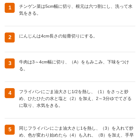
チンゲン菜は5cm幅に切り、根元は六つ割にし、洗って水
1
気をきる。
にんじんは4cm長さの短冊切りにする。
2
牛肉は3～4cm幅に切り、（A）をもみこみ、下味をつけ
3
る。
フライパンにごま油大さじ1/2を熱し、（1）をさっと炒
4
め、ひたひたの水と塩と（2）を加え、2～3分ゆでてざる
に取り、水気をきる。
同じフライパンにごま油大さじ1を熱し、（3）を入れて炒
5
め、色が変わり始めたら（4）も入れ、（B）を加え、手早