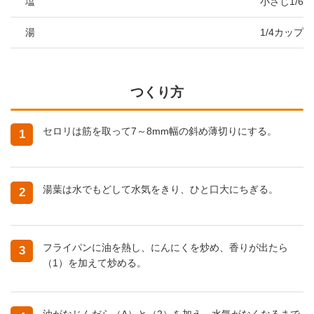
塩
小さじ1/6
湯
1/4カップ
つくり方
セロリは筋を取って7～8mm幅の斜め薄切りにする。
1
湯葉は水でもどして水気をきり、ひと口大にちぎる。
2
フライパンに油を熱し、にんにくを炒め、香りが出たら
3
（1）を加えて炒める。
油がなじんだら（A）と（2）を加え、水気がなくなるまで