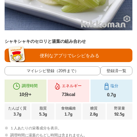
シャキシャキのセロリと湯葉の組み合わせ
便利なアプリでレシピをみる
マイレシピ登録（20件まで）
登録済一覧
調理時間
エネルギー
塩分
10分+
73kcal
0.7g
たんぱく質
脂質
食物繊維
糖質
野菜量
3.7g
5.3g
1.7g
2.8g
92.5g
※
１人あたりの栄養成分を表示。
※
調理時間に湯葉のもどし時間は含まれません。