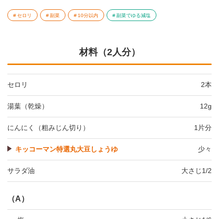
セロリ
副菜
10分以内
副菜でゆる減塩
材料（2人分）
セロリ
2本
湯葉（乾燥）
12g
にんにく（粗みじん切り）
1片分
キッコーマン特選丸大豆しょうゆ
少々
サラダ油
大さじ1/2
（A）