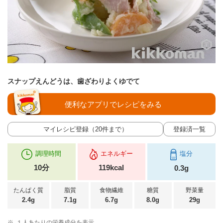
スナップえんどうは、歯ざわりよくゆでて
便利なアプリでレシピをみる
マイレシピ登録（20件まで）
登録済一覧
調理時間
エネルギー
塩分
10分
119kcal
0.3g
たんぱく質
脂質
食物繊維
糖質
野菜量
2.4g
7.1g
6.7g
8.0g
29g
※
１人あたりの栄養成分を表示。