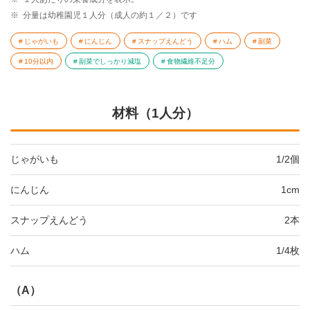
※
分量は幼稚園児１人分（成人の約１／２）です
じゃがいも
にんじん
スナップえんどう
ハム
副菜
10分以内
副菜でしっかり減塩
食物繊維不足分
材料（1人分）
じゃがいも
1/2個
にんじん
1cm
スナップえんどう
2本
ハム
1/4枚
（A）