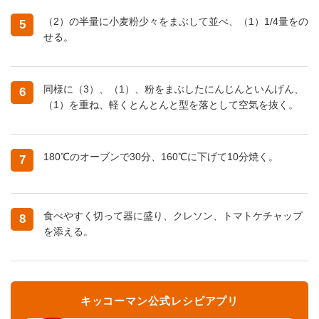
（2）の半量に小麦粉少々をまぶして並べ、（1）1/4量をの
5
せる。
同様に（3）、（1）、粉をまぶしたにんじんといんげん、
6
（1）を重ね、軽くとんとんと型を落として空気を抜く。
180℃のオーブンで30分、160℃に下げて10分焼く。
7
食べやすく切って器に盛り、クレソン、トマトケチャップ
8
を添える。
キッコーマン公式レシピアプリ