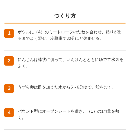
つくり方
ボウルに（A）のミートローフのたねを合わせ、粘りが出
1
るまでよく混ぜ、冷蔵庫で30分ほど休ませる。
にんじんは棒状に切って、いんげんとともにゆでて水気を
2
ふく。
うずら卵は酢を加えた水から5～6分ゆで、殻をむく。
3
パウンド型にオーブンシートを敷き、（1）の1/4量を敷
4
く。