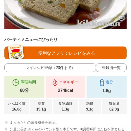
パーティメニューにぴったり
便利なアプリでレシピをみる
マイレシピ登録（20件まで）
登録済一覧
調理時間
エネルギー
塩分
60分
274kcal
1.8g
たんぱく質
脂質
食物繊維
糖質
野菜量
16.0g
19.1g
1.3g
9.1g
62.9g
※
１人あたりの栄養成分を表示。
※
分量は長さ18ｃｍのパウンド型１本分です。■調理時間にたねを休ませる