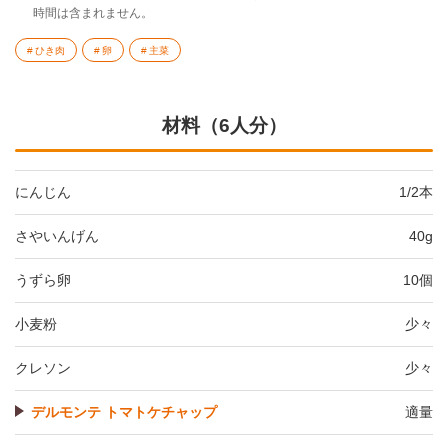
時間は含まれません。
ひき肉
卵
主菜
材料（6人分）
にんじん
1/2本
さやいんげん
40g
うずら卵
10個
小麦粉
少々
クレソン
少々
デルモンテ トマトケチャップ
適量