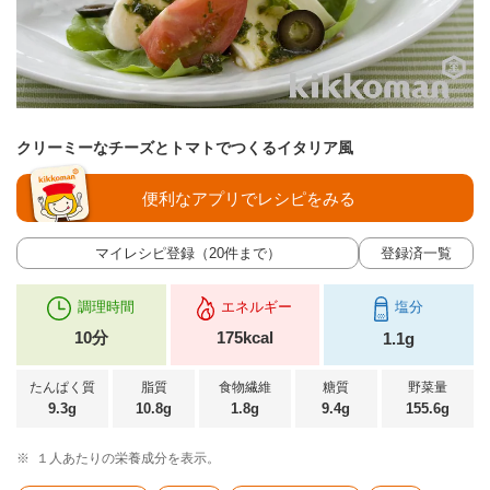
クリーミーなチーズとトマトでつくるイタリア風
便利なアプリでレシピをみる
マイレシピ登録（20件まで）
登録済一覧
調理時間
エネルギー
塩分
10分
175kcal
1.1g
たんぱく質
脂質
食物繊維
糖質
野菜量
9.3g
10.8g
1.8g
9.4g
155.6g
※
１人あたりの栄養成分を表示。