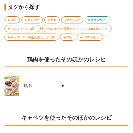
タグから探す
鶏肉
キャベツ
主菜
20分以内
野菜1/2日分
マンズワイン（白）
デルモンテ 完熟カットトマト(388g紙パック)
キッコーマン特選丸大豆しょうゆ
洋風
400kcal以下
鶏肉を使ったそのほかのレシピ
鶏肉
キャベツを使ったそのほかのレシピ