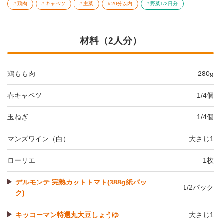
鶏肉
キャベツ
主菜
20分以内
野菜1/2日分
材料（2人分）
鶏もも肉
280g
春キャベツ
1/4個
玉ねぎ
1/4個
マンズワイン（白）
大さじ1
ローリエ
1枚
デルモンテ 完熟カットトマト(388g紙パッ
1/2パック
ク)
キッコーマン特選丸大豆しょうゆ
大さじ1