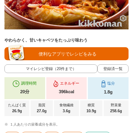
やわらかく、甘いキャベツをたっぷり味わう
便利なアプリでレシピをみる
マイレシピ登録（20件まで）
登録済一覧
調理時間
エネルギー
塩分
20分
396kcal
1.8g
たんぱく質
脂質
食物繊維
糖質
野菜量
26.9g
27.0g
3.6g
10.9g
258.6g
※
１人あたりの栄養成分を表示。