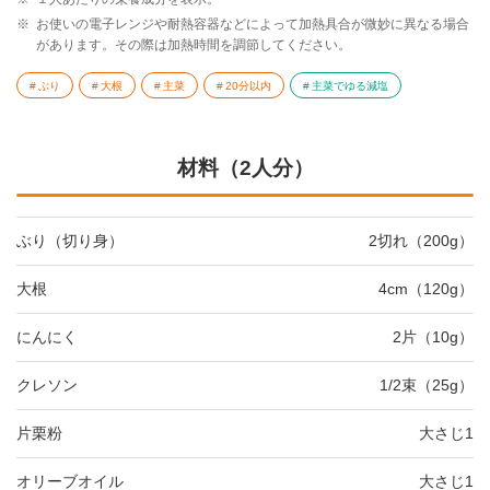
※
お使いの電子レンジや耐熱容器などによって加熱具合が微妙に異なる場合
があります。その際は加熱時間を調節してください。
ぶり
大根
主菜
20分以内
主菜でゆる減塩
材料（2人分）
ぶり（切り身）
2切れ（200g）
大根
4cm（120g）
にんにく
2片（10g）
クレソン
1/2束（25g）
片栗粉
大さじ1
オリーブオイル
大さじ1