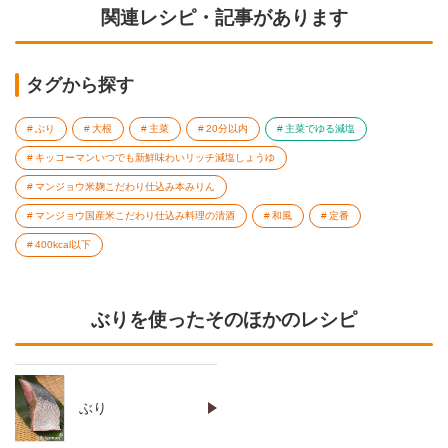
関連レシピ・記事があります
タグから探す
ぶり
大根
主菜
20分以内
主菜でゆる減塩
キッコーマンいつでも新鮮味わいリッチ減塩しょうゆ
マンジョウ米麹こだわり仕込み本みりん
マンジョウ国産米こだわり仕込み料理の清酒
和風
定番
400kcal以下
ぶりを使ったそのほかのレシピ
ぶり