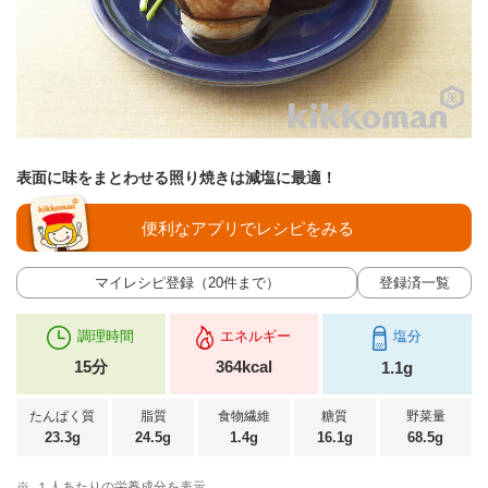
表面に味をまとわせる照り焼きは減塩に最適！
便利なアプリでレシピをみる
マイレシピ登録（20件まで）
登録済一覧
調理時間
エネルギー
塩分
15分
364kcal
1.1g
たんぱく質
脂質
食物繊維
糖質
野菜量
23.3g
24.5g
1.4g
16.1g
68.5g
※
１人あたりの栄養成分を表示。