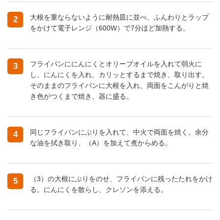
大根を重ならないように耐熱皿に並べ、ふんわりとラップ
2
をかけて電子レンジ（600W）で7分ほど加熱する。
フライパンににんにくとオリーブオイルを入れて弱火に
3
し、にんにくを入れ、カリッとするまで焼き、取り出す。
そのままのフライパンに大根を入れ、両面をこんがりと焼
き色がつくまで焼き、器に盛る。
同じフライパンにぶりを入れて、中火で両面を焼く。余分
4
な油を拭き取り、（A）を加えて煮からめる。
（3）の大根にぶりをのせ、フライパンに残ったたれをかけ
5
る。にんにくを散らし、クレソンを添える。