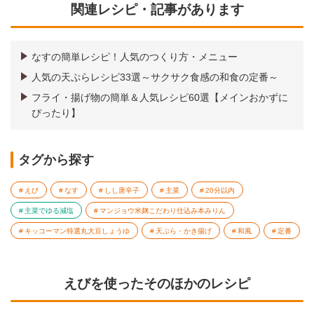
関連レシピ・記事があります
なすの簡単レシピ！人気のつくり方・メニュー
人気の天ぷらレシピ33選～サクサク食感の和食の定番～
フライ・揚げ物の簡単＆人気レシピ60選【メインおかずに
ぴったり】
タグから探す
えび
なす
しし唐辛子
主菜
20分以内
主菜でゆる減塩
マンジョウ米麹こだわり仕込み本みりん
キッコーマン特選丸大豆しょうゆ
天ぷら・かき揚げ
和風
定番
えびを使ったそのほかのレシピ