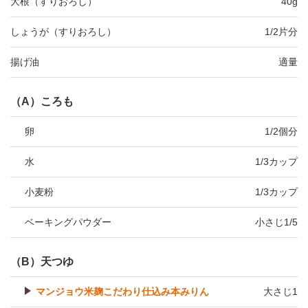
大根（すりおろし）
40g
しょうが（すりおろし）
1/2片分
揚げ油
適量
（A）ころも
卵
1/2個分
水
1/3カップ
小麦粉
1/3カップ
ベーキングパウダー
小さじ1/5
（B）天つゆ
マンジョウ米麹こだわり仕込み本みりん
大さじ1