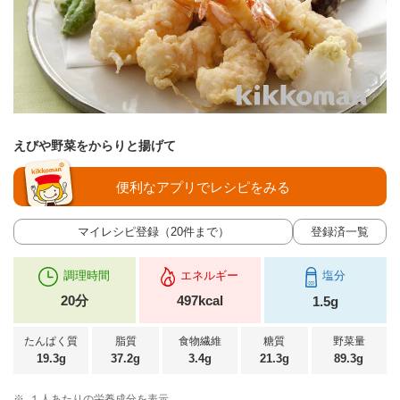
えびや野菜をからりと揚げて
便利なアプリでレシピをみる
マイレシピ登録（20件まで）
登録済一覧
調理時間
エネルギー
塩分
20分
497kcal
1.5g
たんぱく質
脂質
食物繊維
糖質
野菜量
19.3g
37.2g
3.4g
21.3g
89.3g
※
１人あたりの栄養成分を表示。