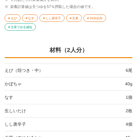
※
栄養計算値は天つゆを57％摂取した場合の値です。
えび
なす
しし唐辛子
主菜
20分以内
主菜でゆる減塩
材料（2人分）
えび（殻つき・中）
6尾
かぼちゃ
40g
なす
1個
生しいたけ
2枚
しし唐辛子
4個