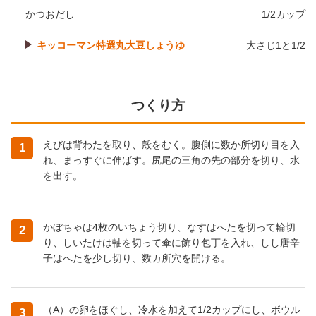
かつおだし
1/2カップ
キッコーマン特選丸大豆しょうゆ
大さじ1と1/2
つくり方
えびは背わたを取り、殻をむく。腹側に数か所切り目を入
1
れ、まっすぐに伸ばす。尻尾の三角の先の部分を切り、水
を出す。
かぼちゃは4枚のいちょう切り、なすはへたを切って輪切
2
り、しいたけは軸を切って傘に飾り包丁を入れ、しし唐辛
子はへたを少し切り、数カ所穴を開ける。
（A）の卵をほぐし、冷水を加えて1/2カップにし、ボウル
3