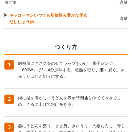
白ごま
適量
キッコーマンいつでも新鮮旨み豊かな昆布
適量
だししょうゆ
つくり方
耐熱皿にささ身をのせてラップをかけ、電子レンジ
1
（600W）で3～4分加熱する。粗熱を取り、細く裂く。き
ゅうりはせん切りにする。
鍋に湯を沸かし、うどんを表示時間通りゆでて冷水でし
2
め、ざるに上げて水けをきる。
器にうどんを盛り、ささ身、きゅうり、大根おろし、青じ
3