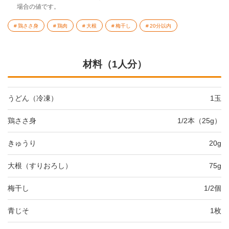
場合の値です。
鶏ささ身
鶏肉
大根
梅干し
20分以内
材料（1人分）
うどん（冷凍）
1玉
鶏ささ身
1/2本（25g）
きゅうり
20g
大根（すりおろし）
75g
梅干し
1/2個
青じそ
1枚