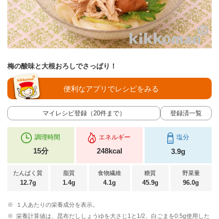
梅の酸味と大根おろしでさっぱり！
便利なアプリでレシピをみる
マイレシピ登録（20件まで）
登録済一覧
調理時間
エネルギー
塩分
15分
248kcal
3.9g
たんぱく質
脂質
食物繊維
糖質
野菜量
12.7g
1.4g
4.1g
45.9g
96.0g
※
１人あたりの栄養成分を表示。
※
栄養計算値は、昆布だししょうゆを大さじ1と1/2、白ごまを0.5g使用した