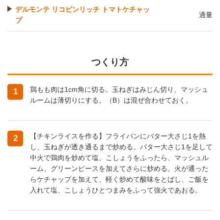
デルモンテ リコピンリッチ トマトケチャッ
適量
プ
つくり方
鶏もも肉は1cm角に切る。玉ねぎはみじん切り、マッシュ
1
ルームは薄切りにする。（B）は混ぜ合わせておく。
【チキンライスを作る】フライパンにバター大さじ1を熱
2
し、玉ねぎが透き通るまで炒める。バター大さじ1を足して
中火で鶏肉を炒めて塩、こしょうをふったら、マッシュル
ーム、グリーンピースを加えてさらに炒める。火が通った
らケチャップを加えて、軽く炒めて酸味をとばし、ご飯を
入れて塩、こしょうひとつまみをふって強火であおる。