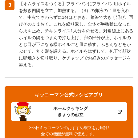
【オムライスをつくる】フライパンにフライパン用ホイル
3
を敷き四隅を立て、加熱する。（B）の卵液の半量を入れ
て、中火でさわらずに1分ほどおき、菜箸で大きく混ぜ、再
びそのままおく。これを繰り返し、全体が半熟状になった
ら火を止め、チキンライス1人分をのせる。対角線上にある
ホイルの隅をつまんで持ち上げ、卵の部分が上、ホイルの
とじ目が下になる様ホイルごと皿に移す。ふきんなどをか
ぶせて、丸く形を調える。ホイルをはずして、包丁で顔状
に卵焼きを切り取り、ケチャップでお好みのメッセージを
添える。
キッコーマン公式レシピアプリ
ホームクッキング
きょうの献立
365日キッコーマンのおすすめ献立をお届け!
全ての機能が無料で使えます。