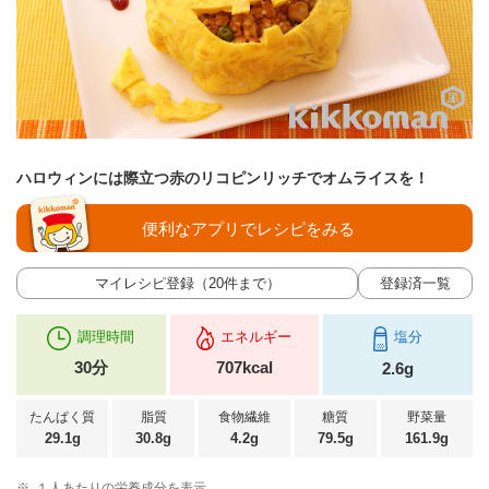
ハロウィンには際立つ赤のリコピンリッチでオムライスを！
便利なアプリでレシピをみる
マイレシピ登録（20件まで）
登録済一覧
調理時間
エネルギー
塩分
30分
707kcal
2.6g
たんぱく質
脂質
食物繊維
糖質
野菜量
29.1g
30.8g
4.2g
79.5g
161.9g
※
１人あたりの栄養成分を表示。