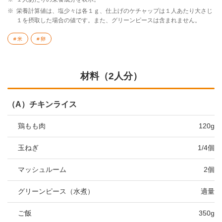
※
栄養計算値は、塩少々は各１ｇ、仕上げのケチャップは１人あたり大さじ
１を摂取した場合の値です。また、グリーンピースは含まれません。
米
卵
材料（2人分）
（A）チキンライス
鶏もも肉
120g
玉ねぎ
1/4個
マッシュルーム
2個
グリーンピース（水煮）
適量
ご飯
350g