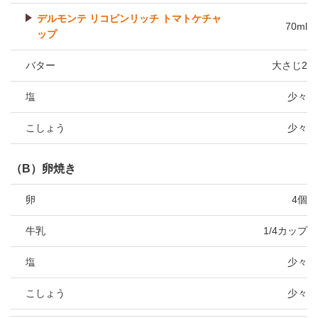
デルモンテ リコピンリッチ トマトケチャ
70ml
ップ
バター
大さじ2
塩
少々
こしょう
少々
（B）卵焼き
卵
4個
牛乳
1/4カップ
塩
少々
こしょう
少々