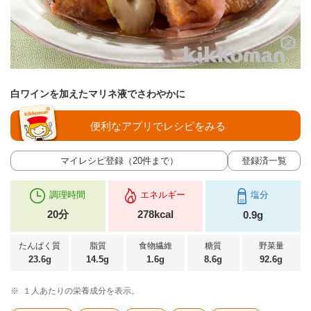
白ワインを加えたマリネ液でさわやかに
便利なアプリでレシピをみる
マイレシピ登録（20件まで）
登録済一覧
調理時間
エネルギー
塩分
20分
278kcal
0.9g
たんぱく質
脂質
食物繊維
糖質
野菜量
23.6g
14.5g
1.6g
8.6g
92.6g
※
１人あたりの栄養成分を表示。