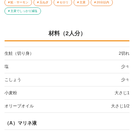
鮭・サーモン
玉ねぎ
セロリ
主菜
20分以内
主菜でしっかり減塩
材料（2人分）
生鮭（切り身）
2切れ
塩
少々
こしょう
少々
小麦粉
大さじ1
オリーブオイル
大さじ1/2
（A）マリネ液