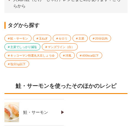
らから
タグから探す
鮭・サーモン
玉ねぎ
セロリ
主菜
20分以内
主菜でしっかり減塩
マンズワイン（白）
キッコーマン特選丸大豆しょうゆ
洋風
400kcal以下
塩分1g以下
鮭・サーモンを使ったそのほかのレシピ
鮭・サーモン