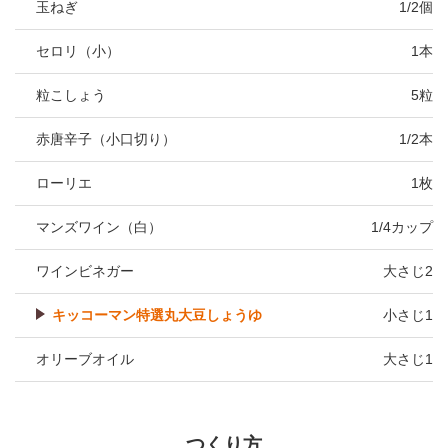
玉ねぎ
1/2個
セロリ（小）
1本
粒こしょう
5粒
赤唐辛子（小口切り）
1/2本
ローリエ
1枚
マンズワイン（白）
1/4カップ
ワインビネガー
大さじ2
キッコーマン特選丸大豆しょうゆ
小さじ1
オリーブオイル
大さじ1
つくり方