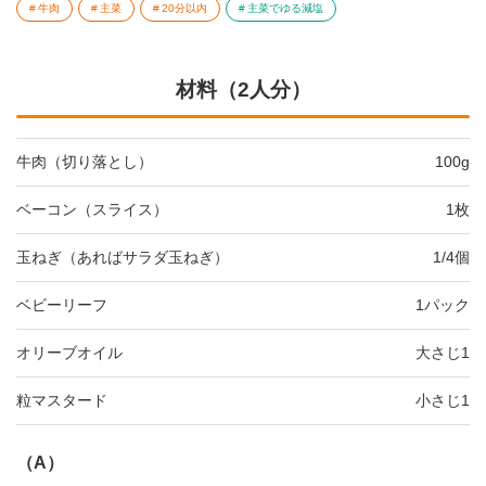
牛肉
主菜
20分以内
主菜でゆる減塩
材料（2人分）
牛肉（切り落とし）
100g
ベーコン（スライス）
1枚
玉ねぎ（あればサラダ玉ねぎ）
1/4個
ベビーリーフ
1パック
オリーブオイル
大さじ1
粒マスタード
小さじ1
（A）