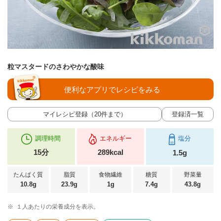
粒マスタードのさわやかな酸味
便利なアプリでレシピをみる
マイレシピ登録（20件まで）
登録済一覧
調理時間
エネルギー
塩分
15分
289kcal
1.5g
たんぱく質
脂質
食物繊維
糖質
野菜量
10.8g
23.9g
1g
7.4g
43.8g
※
１人あたりの栄養成分を表示。