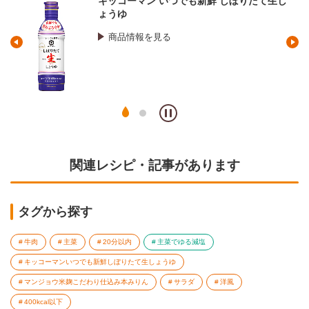
たて生し
マンジョウ 米麹こだわり仕込み 本みり
商品情報を見る
関連レシピ・記事があります
タグから探す
牛肉
主菜
20分以内
主菜でゆる減塩
キッコーマンいつでも新鮮しぼりたて生しょうゆ
マンジョウ米麹こだわり仕込み本みりん
サラダ
洋風
400kcal以下