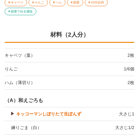
キャベツ
りんご
ハム
副菜
10分以内
副菜でゆる減塩
材料（2人分）
キャベツ（葉）
2枚
りんご
1/6個
ハム（薄切り）
2枚
（A）和えごろも
キッコーマンしぼりたて生ぽんず
大さじ1
練りごま（白）
大さじ1/2