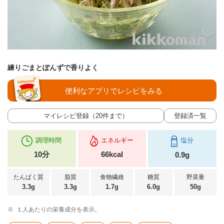
練りごまとぽんずで香りよく
便利なアプリでレシピをみる
マイレシピ登録（20件まで）
登録済一覧
調理時間
エネルギー
塩分
10分
66kcal
0.9g
たんぱく質
脂質
食物繊維
糖質
野菜量
3.3g
3.3g
1.7g
6.0g
50g
※
１人あたりの栄養成分を表示。