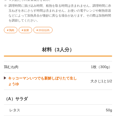
※
調理時間に漬け込み時間、粗熱を取る時間は含まれません。調理時間に赤
玉ねぎを水にさらす時間は含まれません。お使いの電子レンジや耐熱容器
などによって加熱具合が微妙に異なる場合があります。その際は加熱時間
を調節してください。
鶏肉
副菜
20分以内
材料（3人分）
鶏むね肉
1枚（300g）
キッコーマンいつでも新鮮しぼりたて生し
大さじ1と1/2
ょうゆ
（A）サラダ
レタス
50g