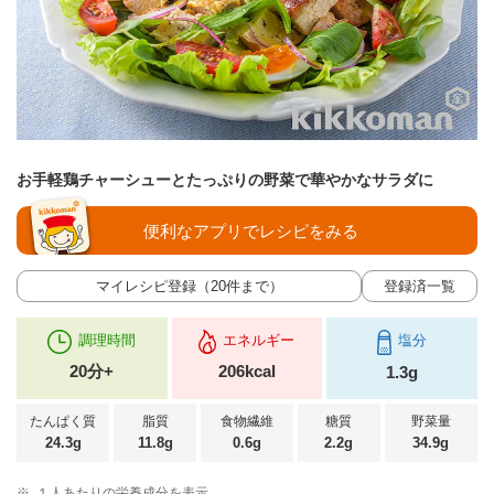
お手軽鶏チャーシューとたっぷりの野菜で華やかなサラダに
便利なアプリでレシピをみる
マイレシピ登録（20件まで）
登録済一覧
調理時間
エネルギー
塩分
20分+
206kcal
1.3g
たんぱく質
脂質
食物繊維
糖質
野菜量
24.3g
11.8g
0.6g
2.2g
34.9g
※
１人あたりの栄養成分を表示。