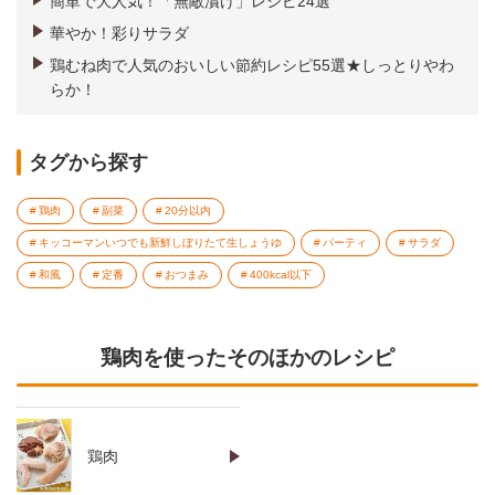
簡単で大人気！「無敵漬け」レシピ24選
華やか！彩りサラダ
鶏むね肉で人気のおいしい節約レシピ55選★しっとりやわ
らか！
タグから探す
鶏肉
副菜
20分以内
キッコーマンいつでも新鮮しぼりたて生しょうゆ
パーティ
サラダ
和風
定番
おつまみ
400kcal以下
鶏肉を使ったそのほかのレシピ
鶏肉