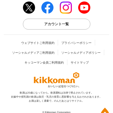
アカウント一覧
ウェブサイトご利用規約
プライバシーポリシー
ソーシャルメディアご利用規約
ソーシャルメディアポリシー
キッコーマン会員ご利用規約
サイトマップ
飲酒は20歳になってから。飲酒運転は法律で禁止されています。
妊娠中や授乳期の飲酒は胎児・乳児の発育に
悪影響を与えるおそれがあります。
お酒は楽しく適量で。のんだあとはリサイクル。
上部へ
© Kikkoman Corporation