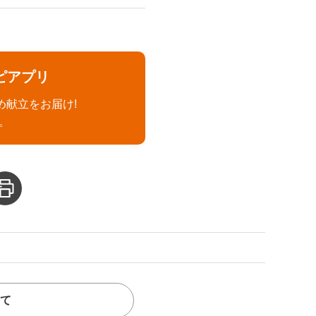
ピアプリ
め献立をお届け!
。
て