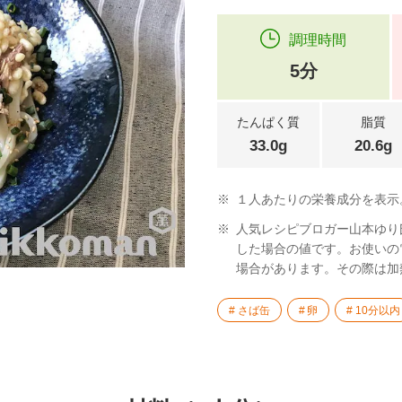
調理時間
5分
たんぱく質
脂質
33.0g
20.6g
※
１人あたりの栄養成分を表示
※
人気レシピブロガー山本ゆり
した場合の値です。お使いの
場合があります。その際は加
さば缶
卵
10分以内