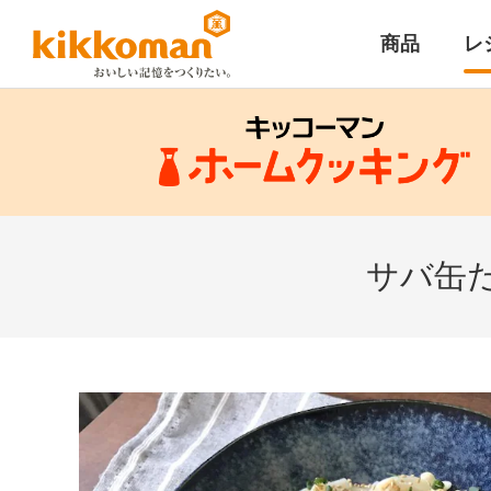
商品
レ
サバ缶