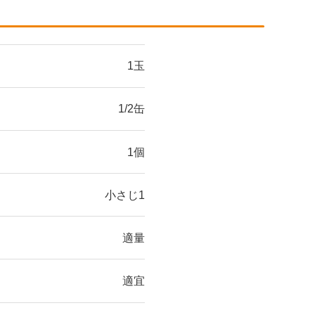
1玉
1/2缶
1個
小さじ1
適量
適宜