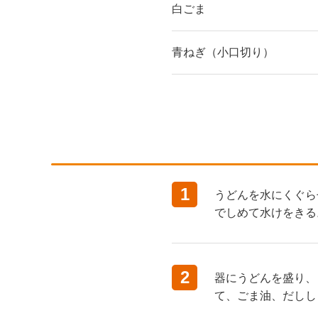
白ごま
青ねぎ（小口切り）
1
うどんを水にくぐら
でしめて水けをきる
2
器にうどんを盛り、
て、ごま油、だしし