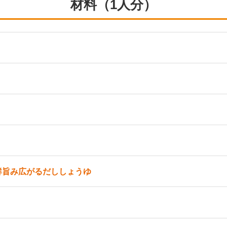
材料（1人分）
鮮旨み広がるだししょうゆ