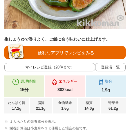
生しょうゆで香りよく、ご飯に合う味わいに仕上げます。
便利なアプリでレシピをみる
マイレシピ登録（20件まで）
登録済一覧
調理時間
エネルギー
塩分
15分
302kcal
1.9g
たんぱく質
脂質
食物繊維
糖質
野菜量
17.2g
21.1g
1.6g
14.0g
61.2g
※
１人あたりの栄養成分を表示。
※
栄養計算値は小麦粉を３ｇ使用した場合の値です。