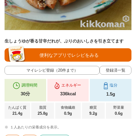
生しょうゆが香る甘辛だれが、ぶりのおいしさを引き立てます
便利なアプリでレシピをみる
マイレシピ登録（20件まで）
登録済一覧
調理時間
エネルギー
塩分
30分
336kcal
1.5g
たんぱく質
脂質
食物繊維
糖質
野菜量
21.4g
25.8g
0.9g
9.2g
0.6g
※
１人あたりの栄養成分を表示。