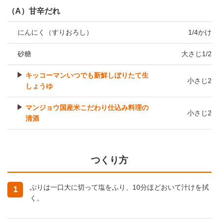
（A）甘辛だれ
にんにく（すりおろし）
1/4かけ
砂糖
大さじ1/2
キッコーマンいつでも新鮮しぼりたて生
小さじ2
しょうゆ
マンジョウ国産米こだわり仕込み料理の
小さじ2
清酒
つくり方
ぶりは一口大に切って塩をふり、10分ほどおいて汁けを拭
1
く。