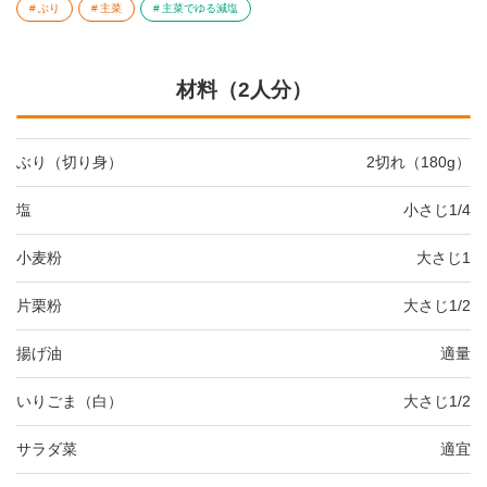
ぶり
主菜
主菜でゆる減塩
材料（2人分）
ぶり（切り身）
2切れ（180g）
塩
小さじ1/4
小麦粉
大さじ1
片栗粉
大さじ1/2
揚げ油
適量
いりごま（白）
大さじ1/2
サラダ菜
適宜