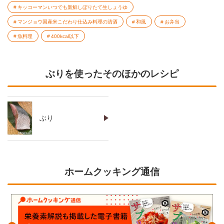
キッコーマンいつでも新鮮しぼりたて生しょうゆ
マンジョウ国産米こだわり仕込み料理の清酒
和風
お弁当
魚料理
400kcal以下
ぶりを使ったそのほかのレシピ
ぶり
ホームクッキング通信