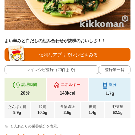
よい辛みと白だしの組み合わせが抜群のおいしさ！！
便利なアプリでレシピをみる
マイレシピ登録（20件まで）
登録済一覧
調理時間
エネルギー
塩分
20分
143kcal
1.7g
たんぱく質
脂質
食物繊維
糖質
野菜量
9.9g
10.5g
2.6g
1.4g
62.5g
※
１人あたりの栄養成分を表示。