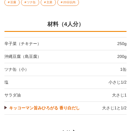
豆腐
ツナ缶
主菜
20分以内
材料（4人分）
辛子菜（チキナー）
250g
沖縄豆腐（島豆腐）
200g
ツナ缶（小）
1缶
塩
小さじ1/2
サラダ油
大さじ1
キッコーマン旨みひろがる 香り白だし
大さじ1と1/2