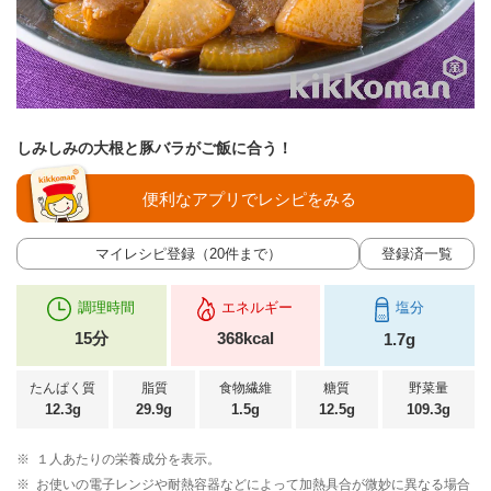
しみしみの大根と豚バラがご飯に合う！
便利なアプリでレシピをみる
マイレシピ登録（20件まで）
登録済一覧
調理時間
エネルギー
塩分
15分
368kcal
1.7g
たんぱく質
脂質
食物繊維
糖質
野菜量
12.3g
29.9g
1.5g
12.5g
109.3g
※
１人あたりの栄養成分を表示。
※
お使いの電子レンジや耐熱容器などによって加熱具合が微妙に異なる場合