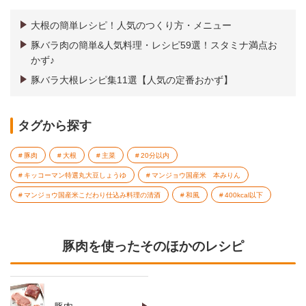
大根の簡単レシピ！人気のつくり方・メニュー
豚バラ肉の簡単&人気料理・レシピ59選！スタミナ満点お
かず♪
豚バラ大根レシピ集11選【人気の定番おかず】
タグから探す
豚肉
大根
主菜
20分以内
キッコーマン特選丸大豆しょうゆ
マンジョウ国産米 本みりん
マンジョウ国産米こだわり仕込み料理の清酒
和風
400kcal以下
豚肉を使ったそのほかのレシピ