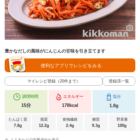
豊かなだしの風味がにんじんの甘味を引き立てます
便利なアプリでレシピをみる
マイレシピ登録（20件まで）
登録済一覧
調理時間
エネルギー
塩分
15分
178kcal
1.8g
たんぱく質
脂質
食物繊維
糖質
野菜量
7.8g
12.2g
2.4g
9.3g
100g
※
１人あたりの栄養成分を表示。