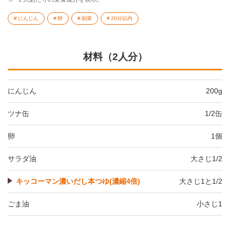
にんじん
卵
副菜
20分以内
材料（2人分）
にんじん
200g
ツナ缶
1/2缶
卵
1個
サラダ油
大さじ1/2
キッコーマン濃いだし本つゆ(濃縮4倍)
大さじ1と1/2
ごま油
小さじ1