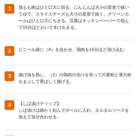
鶏もも肉はひと口大に切る。にんじんは大小の星形で抜い
1
てゆで、スライスチーズも大小の星形で抜く。グリーンカ
ールはひと口大にちぎる。豆腐はキッチンペーパーで包ん
で15分ほどおいて水けをきる。
ビニール袋に（A）を合わせ、鶏肉を15分ほど漬け込む。
2
揚げ油を熱し、（2）の鶏肉の水けを切って片栗粉と薄力粉
3
をまぶして香ばしく揚げる。
【しば漬けディップ】
4
しば漬けは細かく刻んでボールに入れ、タルタルソースを
加えて混ぜ合わせる。