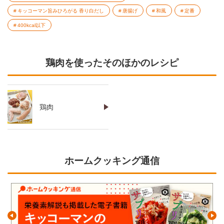
キッコーマン旨みひろがる 香り白だし
唐揚げ
和風
定番
400kcal以下
鶏肉を使ったそのほかのレシピ
鶏肉
ホームクッキング通信