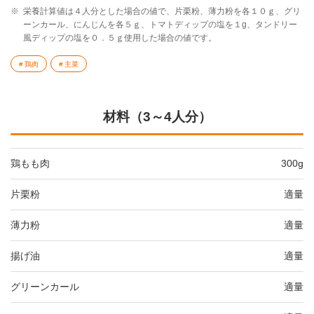
※
栄養計算値は４人分とした場合の値で、片栗粉、薄力粉を各１０ｇ、グリ
ーンカール、にんじんを各５ｇ、トマトディップの塩を１g、タンドリー
風ディップの塩を０．５ｇ使用した場合の値です。
鶏肉
主菜
材料（3～4人分）
鶏もも肉
300g
片栗粉
適量
薄力粉
適量
揚げ油
適量
グリーンカール
適量