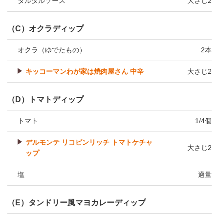
タルタルソース
大さじ2
（C）オクラディップ
オクラ（ゆでたもの）
2本
キッコーマンわが家は焼肉屋さん 中辛
大さじ2
（D）トマトディップ
トマト
1/4個
デルモンテ リコピンリッチ トマトケチャ
大さじ2
ップ
塩
適量
（E）タンドリー風マヨカレーディップ