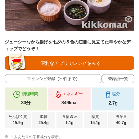
ジューシーなから揚げを七夕の５色の短冊に見立てた華やかなデ
ィップでどうぞ！
便利なアプリでレシピをみる
マイレシピ登録（20件まで）
登録済一覧
調理時間
エネルギー
塩分
30分
349kcal
2.7g
たんぱく質
脂質
食物繊維
糖質
野菜量
15.9g
25.4g
1.1g
15.1g
40.7g
※
１人あたりの栄養成分を表示。