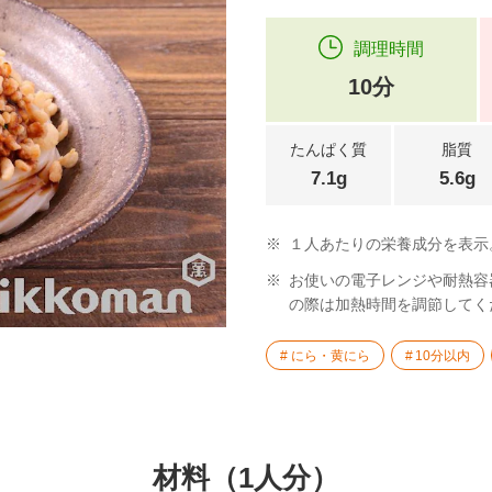
調理時間
10分
たんぱく質
脂質
7.1g
5.6g
※
１人あたりの栄養成分を表示
※
お使いの電子レンジや耐熱容
の際は加熱時間を調節してく
にら・黄にら
10分以内
材料（1人分）