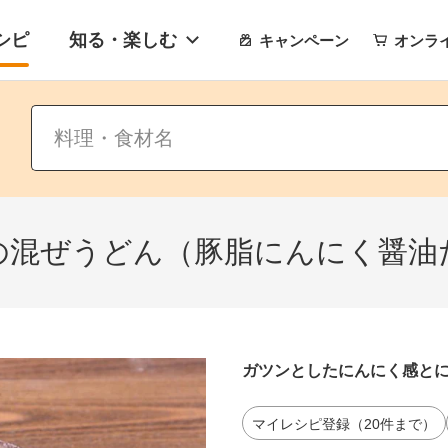
シピ
知る・楽しむ
キャンペーン
オンラ
の混ぜうどん（豚脂にんにく醤油
ガツンとしたにんにく感と
マイレシピ登録（20件まで）