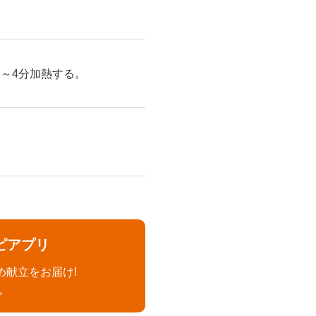
3～4分加熱する。
ピアプリ
め献立をお届け!
。