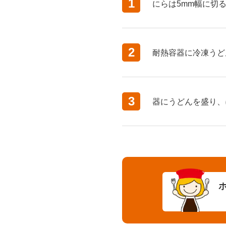
1
にらは5mm幅に切
2
耐熱容器に冷凍うど
3
器にうどんを盛り、