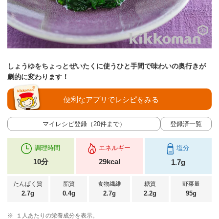
しょうゆをちょっとぜいたくに使うひと手間で味わいの奥行きが
劇的に変わります！
便利なアプリでレシピをみる
マイレシピ登録（20件まで）
登録済一覧
調理時間
エネルギー
塩分
10分
29kcal
1.7g
たんぱく質
脂質
食物繊維
糖質
野菜量
2.7g
0.4g
2.7g
2.2g
95g
※
１人あたりの栄養成分を表示。