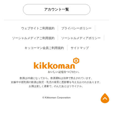
アカウント一覧
ウェブサイトご利用規約
プライバシーポリシー
ソーシャルメディアご利用規約
ソーシャルメディアポリシー
キッコーマン会員ご利用規約
サイトマップ
飲酒は20歳になってから。飲酒運転は法律で禁止されています。
妊娠中や授乳期の飲酒は胎児・乳児の発育に
悪影響を与えるおそれがあります。
お酒は楽しく適量で。のんだあとはリサイクル。
上部へ
© Kikkoman Corporation