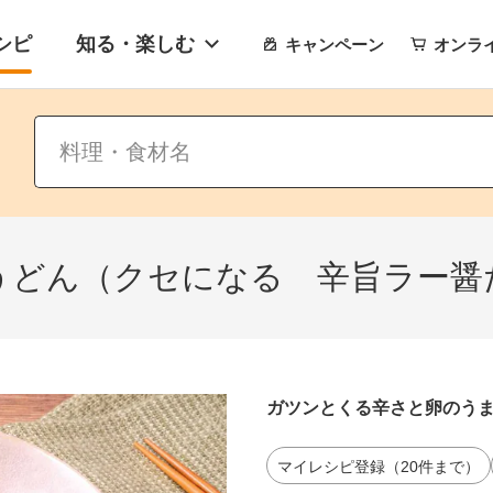
シピ
知る・楽しむ
キャンペーン
オンラ
うどん（クセになる 辛旨ラー醤
ガツンとくる辛さと卵のう
マイレシピ登録（20件まで）