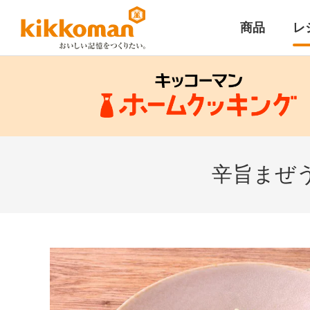
商品
レ
辛旨まぜ