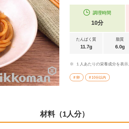
調理時間
10分
たんぱく質
脂質
11.7g
6.0g
※
１人あたりの栄養成分を表示
卵
10分以内
材料（1人分）