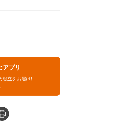
ピアプリ
め献立をお届け!
。