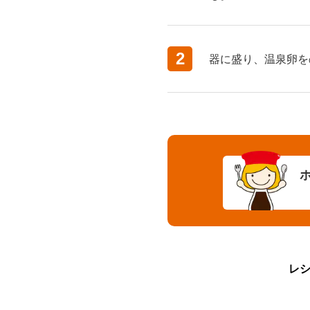
2
器に盛り、温泉卵を
レ