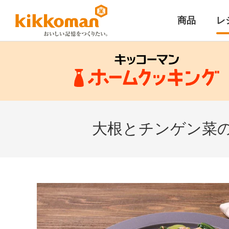
商品
レ
大根とチンゲン菜の