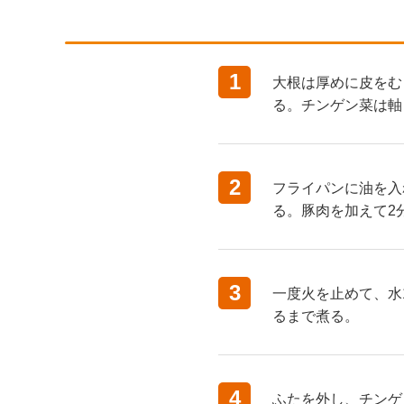
1
大根は厚めに皮をむ
る。チンゲン菜は軸
2
フライパンに油を入
る。豚肉を加えて2
3
一度火を止めて、水
るまで煮る。
4
ふたを外し、チンゲ