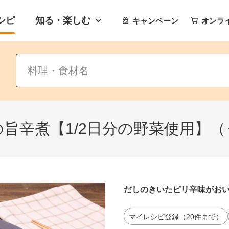
シピ
知る・楽しむ
キャンペーン
オンラ
旨辛煮【1/2日分の野菜使用】
だしのきいたピリ辛味がお
マイレシピ登録（20件まで）