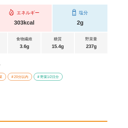
エネルギー
塩分
303kcal
2g
食物繊維
糖質
野菜量
3.6g
15.4g
237g
。
菜
20分以内
野菜1/2日分