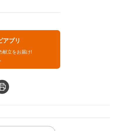
ピアプリ
め献立をお届け!
。