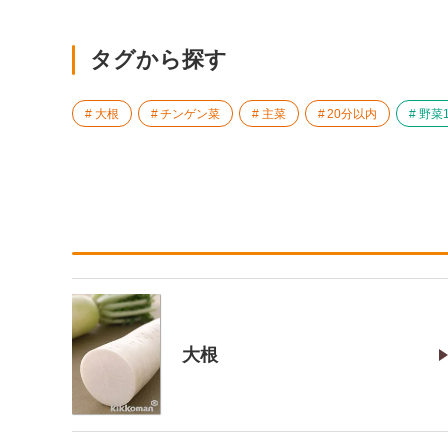
タグから探す
大根
チンゲン菜
主菜
20分以内
野菜1
大根