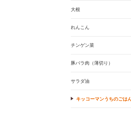
大根
れんこん
チンゲン菜
豚バラ肉（薄切り）
サラダ油
キッコーマンうちのごは