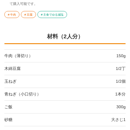
て購入可能です。
牛肉
豆腐
主食でゆる減塩
材料（2人分）
牛肉（薄切り）
150g
木綿豆腐
1/2丁
玉ねぎ
1/2個
青ねぎ（小口切り）
1本分
ご飯
300g
砂糖
大さじ1