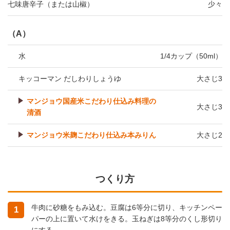
七味唐辛子（または山椒）
少々
（A）
水
1/4カップ（50ml）
キッコーマン だしわりしょうゆ
大さじ3
マンジョウ国産米こだわり仕込み料理の
大さじ3
清酒
マンジョウ米麹こだわり仕込み本みりん
大さじ2
つくり方
牛肉に砂糖をもみ込む。豆腐は6等分に切り、キッチンペー
1
パーの上に置いて水けをきる。玉ねぎは8等分のくし形切り
にする。