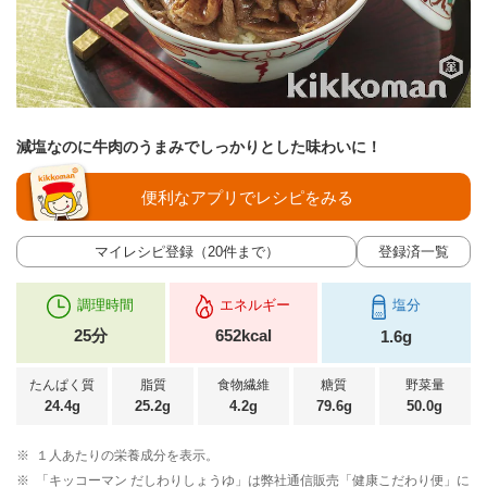
減塩なのに牛肉のうまみでしっかりとした味わいに！
便利なアプリでレシピをみる
マイレシピ登録（20件まで）
登録済一覧
調理時間
エネルギー
塩分
25分
652kcal
1.6g
たんぱく質
脂質
食物繊維
糖質
野菜量
24.4g
25.2g
4.2g
79.6g
50.0g
※
１人あたりの栄養成分を表示。
※
「キッコーマン だしわりしょうゆ」は弊社通信販売「健康こだわり便」に